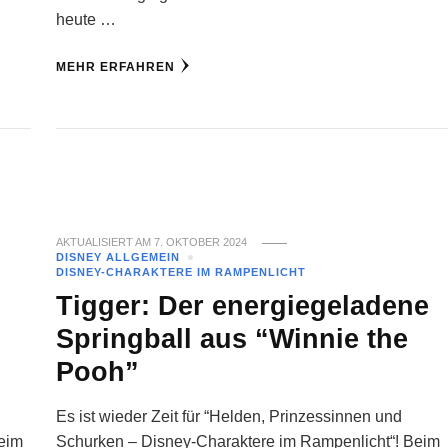
heute …
MEHR ERFAHREN
AKTUALISIERT AM
7. OKTOBER 2024
DISNEY ALLGEMEIN
DISNEY-CHARAKTERE IM RAMPENLICHT
Tigger: Der energiegeladene
Springball aus “Winnie the
Pooh”
Es ist wieder Zeit für “Helden, Prinzessinnen und
Beim
Schurken – Disney-Charaktere im Rampenlicht“! Beim