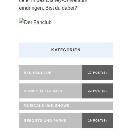
tiefer in das Disney-Universum
eindringen. Bist du dabei?
KATEGORIEN
BZU FANCLUB
17 POST(S)
DISNEY ALLGEMEIN
23 POST(S)
MUSICALS UND SHOWS
RESORTS UND PARKS
10 POST(S)