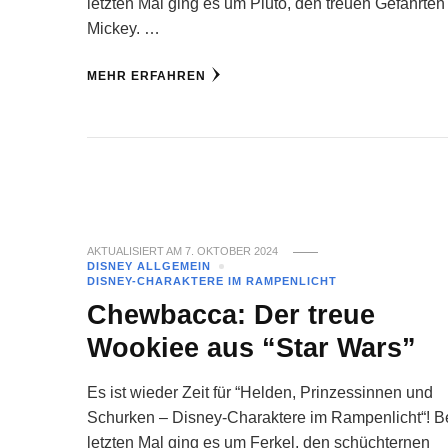
letzten Mal ging es um Pluto, den treuen Gefährten
Mickey. …
MEHR ERFAHREN
AKTUALISIERT AM
7. OKTOBER 2024
DISNEY ALLGEMEIN
DISNEY-CHARAKTERE IM RAMPENLICHT
Chewbacca: Der treue
Wookiee aus “Star Wars”
Es ist wieder Zeit für “Helden, Prinzessinnen und
Schurken – Disney-Charaktere im Rampenlicht“! 
letzten Mal ging es um Ferkel, den schüchternen