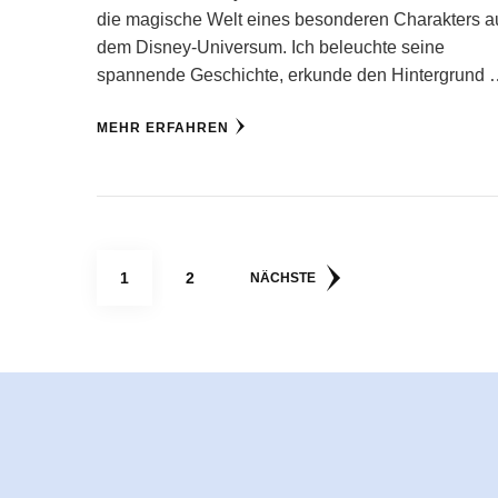
die magische Welt eines besonderen Charakters a
dem Disney-Universum. Ich beleuchte seine
spannende Geschichte, erkunde den Hintergrund
MEHR ERFAHREN
Seitennummerierung
SEITE
SEITE
1
2
NÄCHSTE
der
Beiträge