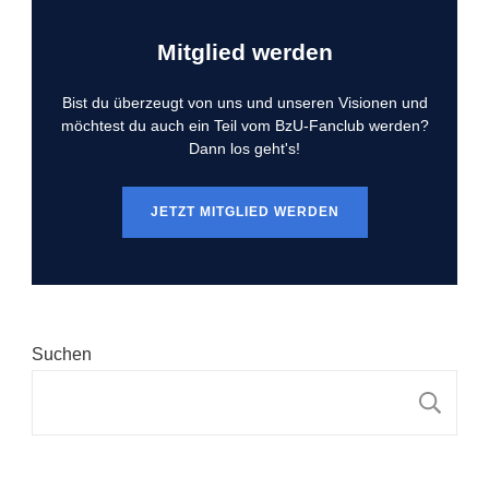
Mitglied werden
Bist du überzeugt von uns und unseren Visionen und
möchtest du auch ein Teil vom BzU-Fanclub werden?
Dann los geht's!
JETZT MITGLIED WERDEN
Suchen
S