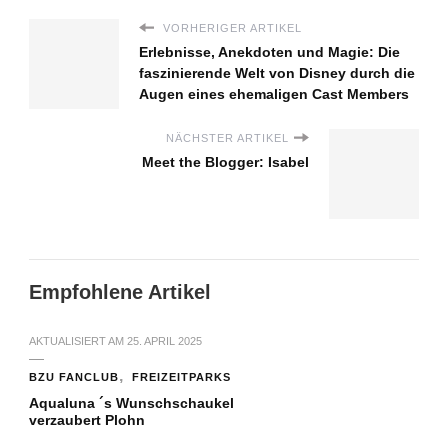
VORHERIGER ARTIKEL
Erlebnisse, Anekdoten und Magie: Die
faszinierende Welt von Disney durch die
Augen eines ehemaligen Cast Members
NÄCHSTER ARTIKEL
Meet the Blogger: Isabel
Empfohlene Artikel
AKTUALISIERT AM
25. APRIL 2025
BZU FANCLUB
FREIZEITPARKS
Aqualuna ´s Wunschschaukel
verzaubert Plohn