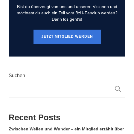
Bist du überzeugt von uns und unseren Visionen und
möchtest du auch ein Teil vom BzU-Fanclub werden?
Dann los geht's!
JETZT MITGLIED WERDEN
Suchen
S
Recent Posts
Zwischen Wellen und Wunder – ein Mitglied erzählt über