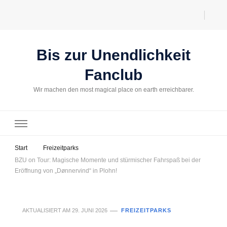
Bis zur Unendlichkeit
Fanclub
Wir machen den most magical place on earth erreichbarer.
Start
Freizeitparks
BZU on Tour: Magische Momente und stürmischer Fahrspaß bei der
Eröffnung von „Dønnervind“ in Plohn!
AKTUALISIERT AM
29. JUNI 2026
FREIZEITPARKS