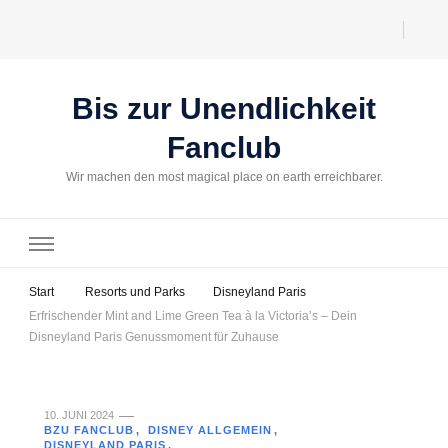
Bis zur Unendlichkeit
Fanclub
Wir machen den most magical place on earth erreichbarer.
Start
Resorts und Parks
Disneyland Paris
Erfrischender Mint and Lime Green Tea à la Victoria’s – Dein
Disneyland Paris Genussmoment für Zuhause
10. JUNI 2024
BZU FANCLUB
DISNEY ALLGEMEIN
DISNEYLAND PARIS