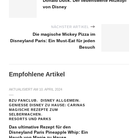
Donald Duck: Der liebenswerte Hitzkopf
von Disney
NÄCHSTER ARTIKEL
Die magische Mickey Pizza im
Disneyland Paris: Ein Must-Eat für jeden
Besuch
Empfohlene Artikel
AKTUALISIERT AM
10. APRIL 2024
BZU FANCLUB
DISNEY ALLGEMEIN
GENIESSE DISNEY ZU HAUSE: CARINAS M
AGISCHE REZEPTE ZUM S
ELBERMACHEN
RESORTS UND PARKS
Das ultimative Rezept für den
Disneyland Paris Pineapple Whip: Ein
Hauch von Magie zu Hause